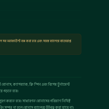
অ্যাকাউন্ট বন্ধ করা হবে এবং সমস্ত ব্যালেন্স বাজেয়াপ্ত
স, ক্যাশব্যাক, ফ্রি স্পিন এবং বিশেষ টুর্নামেন্ট
য়ে পড়তে হবে।
পূরণ করতে হবে। সাধারণত বোনাসের পরিমাণ নির্দিষ্ট
 সম্পন্ন না হলে বোনাস ব্যালেন্স উইথড্র করা যাবে না।