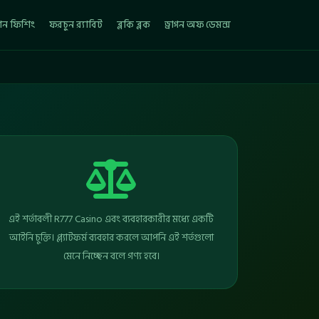
াগন ফিশিং
ফরচুন র‍্যাবিট
ব্লকি ব্লক
ড্রাগন অফ ডেমন্স
এই শর্তাবলী R777 Casino এবং ব্যবহারকারীর মধ্যে একটি
আইনি চুক্তি। প্ল্যাটফর্ম ব্যবহার করলে আপনি এই শর্তগুলো
মেনে নিচ্ছেন বলে গণ্য হবে।