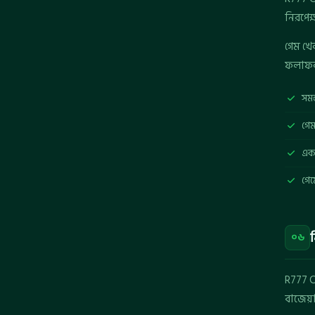
নিরপেক
গেম খে
ফলাফল 
সমস
গেম
একই
গেম
ন
০৬
R777 Ca
বাজেয়া