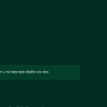
 ও শর্ত সময়ে সময়ে পরিবর্তিত হতে পারে।